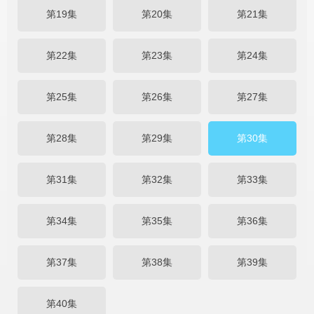
第19集
第20集
第21集
第22集
第23集
第24集
第25集
第26集
第27集
第28集
第29集
第30集
第31集
第32集
第33集
第34集
第35集
第36集
第37集
第38集
第39集
第40集