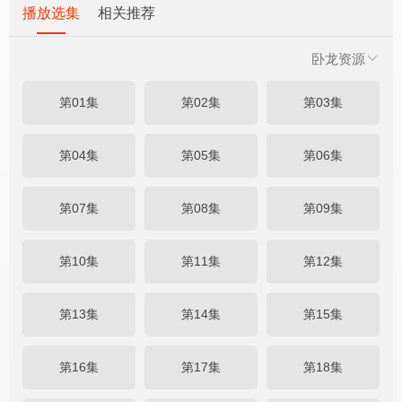
播放选集
相关推荐
卧龙资源
第01集
第02集
第03集
第04集
第05集
第06集
第07集
第08集
第09集
第10集
第11集
第12集
第13集
第14集
第15集
第16集
第17集
第18集