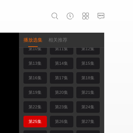
第01集
第02集
第03集
第04集
第05集
第06集
第07集
第08集
第09集
播放选集
相关推荐
第10集
第11集
第12集
第13集
第14集
第15集
第16集
第17集
第18集
第19集
第20集
第21集
第22集
第23集
第24集
第25集
第26集
第27集