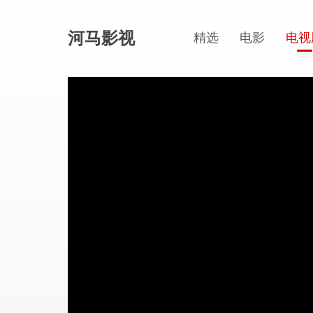
河马影视
精选
电影
电视