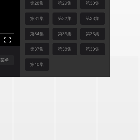
第28集
第29集
第30集
第31集
第32集
第33集
第34集
第35集
第36集
第37集
第38集
第39集
闭菜单
第40集