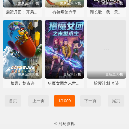
更新至第18集
更新至第02集
更新至第09集
有兽焉第六季
启运丹田：开局签到至尊丹田
顾长歌：我！天命大反派
更新至第06集
更新第17集
更新至06集
胶囊计划奇迹
胶囊计划 奇迹
猎魔女团之末世求生
首页
上一页
1/1009
下一页
尾页
© 河马影视