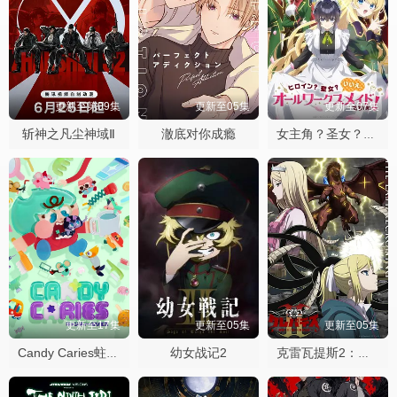
更新至第09集
更新至05集
更新至07集
斩神之凡尘神域Ⅱ
澈底对你成瘾
女主角？圣女？不，我是杂役女仆自豪
更新至17集
更新至05集
更新至05集
幼女战记2
Candy Caries蛀在糖糖里
克雷瓦提斯2：魔兽之王与虚伪的勇者传承