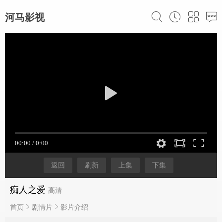
河马影视
返回
刷新
上集
下集
痴人之爱
高清
首页
剧情片
影片介绍