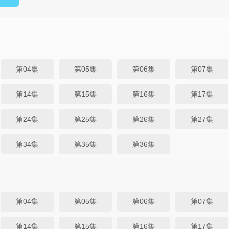
第04集
第05集
第06集
第07集
第14集
第15集
第16集
第17集
第24集
第25集
第26集
第27集
第34集
第35集
第36集
第04集
第05集
第06集
第07集
第14集
第15集
第16集
第17集