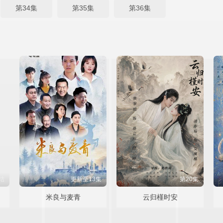
第34集
第35集
第36集
结
更新至13集
第20集
米良与麦青
云归槿时安