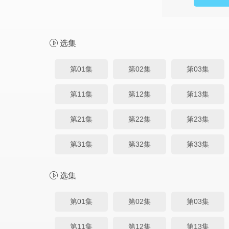
选集
第01集
第02集
第03集
第11集
第12集
第13集
第21集
第22集
第23集
第31集
第32集
第33集
选集
第01集
第02集
第03集
第11集
第12集
第13集