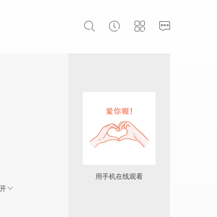
用手机在线观看
开