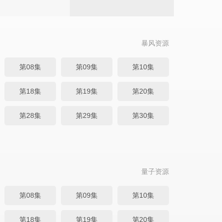
暴风资源
第08集
第09集
第10集
第18集
第19集
第20集
第28集
第29集
第30集
量子资源
第08集
第09集
第10集
第18集
第19集
第20集