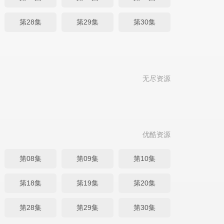
第28集
第29集
第30集
无尽资源
优酷资源
第08集
第09集
第10集
第18集
第19集
第20集
第28集
第29集
第30集