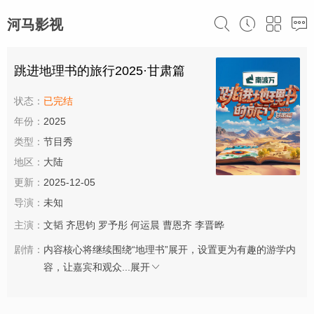
河马影视
跳进地理书的旅行2025·甘肃篇
状态：
已完结
年份：
2025
类型：
节目秀
地区：
大陆
更新：
2025-12-05
导演：
未知
主演：
文韬
齐思钧
罗予彤
何运晨
曹恩齐
李晋晔
剧情：
内容核心将继续围绕“地理书”展开，设置更为有趣的游学内
容，让嘉宾和观众...
展开