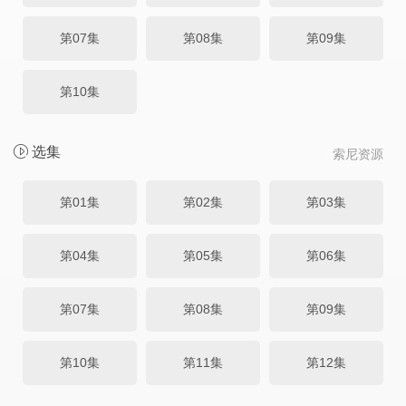
第07集
第08集
第09集
第10集
选集
索尼资源
第01集
第02集
第03集
第04集
第05集
第06集
第07集
第08集
第09集
第10集
第11集
第12集