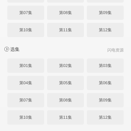
第07集
第08集
第09集
第10集
第11集
第12集
选集
闪电资源
第01集
第02集
第03集
第04集
第05集
第06集
第07集
第08集
第09集
第10集
第11集
第12集