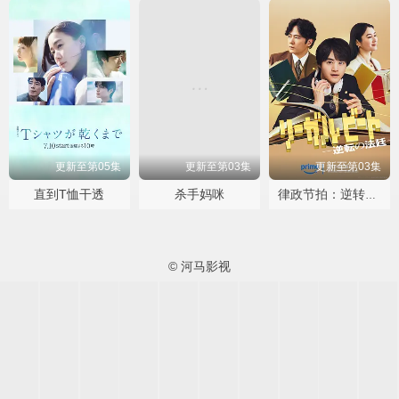
更新至第05集
更新至第03集
更新至第03集
直到T恤干透
杀手妈咪
律政节拍：逆转法庭
© 河马影视