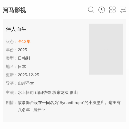
河马影视
伴人而生
状态：
全12集
年份：
2025
类型：
日韩剧
地区：
日本
更新：
2025-12-25
导演：
山岸圣太
主演：
水上恒司
山田杏奈
坂东龙汰
影山
剧情：
故事舞台设在一间名为“Synanthrope”的小汉堡店。这里有
八名年...
展开