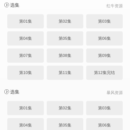
选集
红牛资源
第01集
第02集
第03集
第04集
第05集
第06集
第07集
第08集
第09集
第10集
第11集
第12集完结
选集
暴风资源
第01集
第02集
第03集
第04集
第05集
第06集