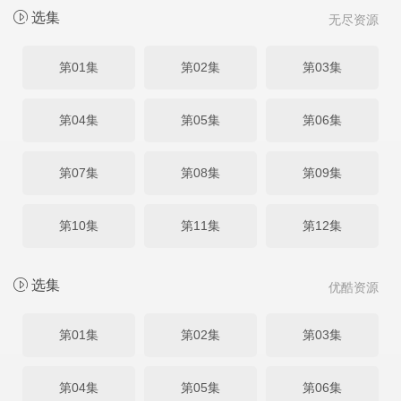
选集
无尽资源
第01集
第02集
第03集
第04集
第05集
第06集
第07集
第08集
第09集
第10集
第11集
第12集
选集
优酷资源
第01集
第02集
第03集
第04集
第05集
第06集