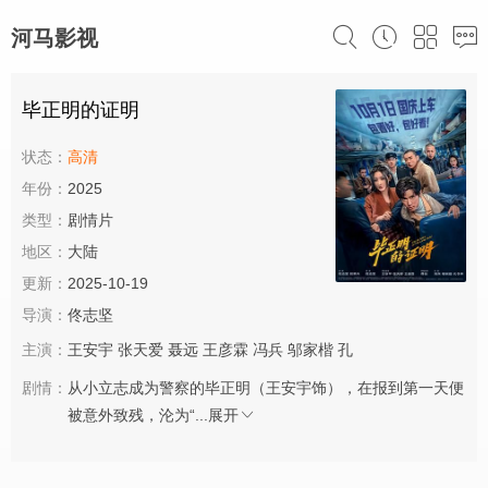
河马影视
毕正明的证明
状态：
高清
年份：
2025
类型：
剧情片
地区：
大陆
更新：
2025-10-19
导演：
佟志坚
主演：
王安宇
张天爱
聂远
王彦霖
冯兵
邬家楷
孔
剧情：
从小立志成为警察的毕正明（王安宇饰），在报到第一天便
被意外致残，沦为“...
展开