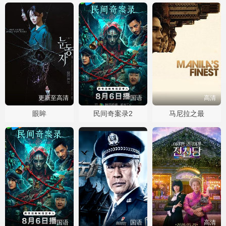
更新至高清
国语
高清
眼眸
民间奇案录2
马尼拉之最
国语
国语
高清