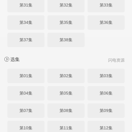
第31集
第32集
第33集
第34集
第35集
第36集
第37集
第38集
选集
闪电资源
第01集
第02集
第03集
第04集
第05集
第06集
第07集
第08集
第09集
第10集
第11集
第12集