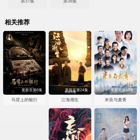
第37集
第38集
相关推荐
更新至第6集
更新至第24集
更新至第13集
马背上的银行
江海潮生
米良与麦青