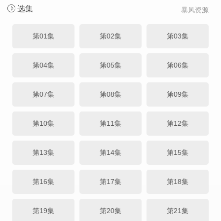
选集
暴风资源
第01集
第02集
第03集
第04集
第05集
第06集
第07集
第08集
第09集
第10集
第11集
第12集
第13集
第14集
第15集
第16集
第17集
第18集
第19集
第20集
第21集