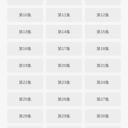
第10集
第11集
第12集
第13集
第14集
第15集
第16集
第17集
第18集
第19集
第20集
第21集
第22集
第23集
第24集
第25集
第26集
第27集
第28集
第29集
第30集